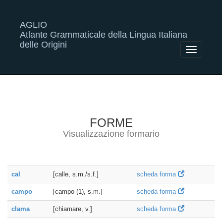
AGLIO
Atlante Grammaticale della Lingua Italiana
delle Origini
Toggle
navigatio
FORME
Visualizzazione formario
cal
[calle, s.m./s.f.]
scheda forma
campo
[campo (1), s.m.]
scheda forma
clama
[chiamare, v.]
scheda forma