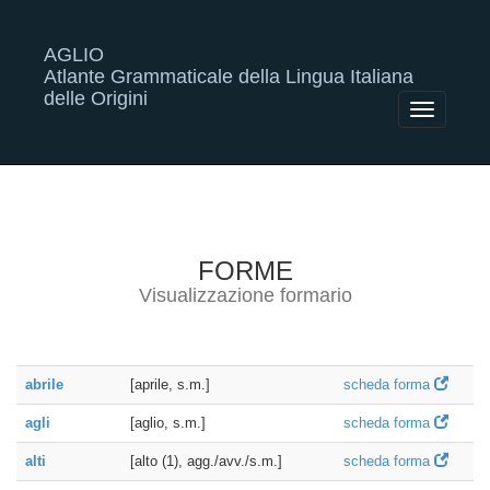
AGLIO
Atlante Grammaticale della Lingua Italiana
delle Origini
Toggle
navigatio
FORME
Visualizzazione formario
abrile
[aprile, s.m.]
scheda forma
agli
[aglio, s.m.]
scheda forma
alti
[alto (1), agg./avv./s.m.]
scheda forma