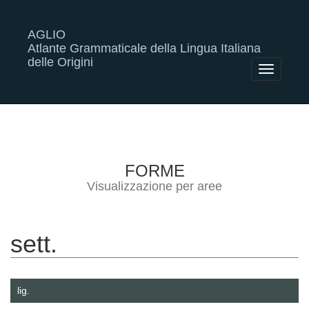
AGLIO
Atlante Grammaticale della Lingua Italiana
delle Origini
Toggle
navigatio
FORME
Visualizzazione per aree
sett.
lig.