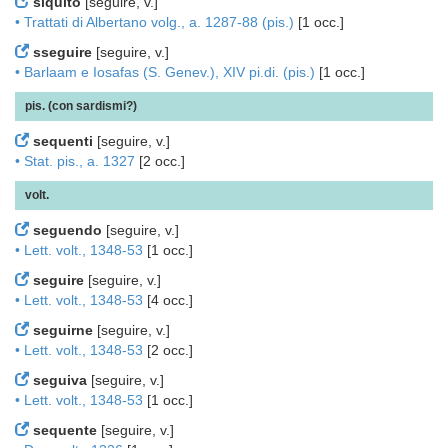
siquito
[seguire, v.]
• Trattati di Albertano volg., a. 1287-88 (pis.)
[1 occ.]
sseguire
[seguire, v.]
• Barlaam e Iosafas (S. Genev.), XIV pi.di. (pis.)
[1 occ.]
pis. (con sardismi?)
sequenti
[seguire, v.]
• Stat. pis., a. 1327
[2 occ.]
volt.
seguendo
[seguire, v.]
• Lett. volt., 1348-53
[1 occ.]
seguire
[seguire, v.]
• Lett. volt., 1348-53
[4 occ.]
seguirne
[seguire, v.]
• Lett. volt., 1348-53
[2 occ.]
seguiva
[seguire, v.]
• Lett. volt., 1348-53
[1 occ.]
sequente
[seguire, v.]