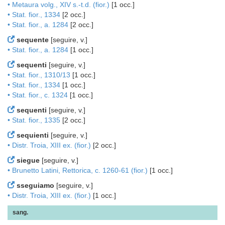
• Metaura volg., XIV s.-t.d. (fior.)
[1 occ.]
• Stat. fior., 1334
[2 occ.]
• Stat. fior., a. 1284
[2 occ.]
sequente
[seguire, v.]
• Stat. fior., a. 1284
[1 occ.]
sequenti
[seguire, v.]
• Stat. fior., 1310/13
[1 occ.]
• Stat. fior., 1334
[1 occ.]
• Stat. fior., c. 1324
[1 occ.]
sequenti
[seguire, v.]
• Stat. fior., 1335
[2 occ.]
sequienti
[seguire, v.]
• Distr. Troia, XIII ex. (fior.)
[2 occ.]
siegue
[seguire, v.]
• Brunetto Latini, Rettorica, c. 1260-61 (fior.)
[1 occ.]
sseguiamo
[seguire, v.]
• Distr. Troia, XIII ex. (fior.)
[1 occ.]
sang.