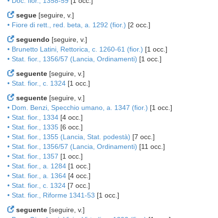
• Doc. fior., 1358-59
[1 occ.]
segue
[seguire, v.]
• Fiore di rett., red. beta, a. 1292 (fior.)
[2 occ.]
seguendo
[seguire, v.]
• Brunetto Latini, Rettorica, c. 1260-61 (fior.)
[1 occ.]
• Stat. fior., 1356/57 (Lancia, Ordinamenti)
[1 occ.]
seguente
[seguire, v.]
• Stat. fior., c. 1324
[1 occ.]
seguente
[seguire, v.]
• Dom. Benzi, Specchio umano, a. 1347 (fior.)
[1 occ.]
• Stat. fior., 1334
[4 occ.]
• Stat. fior., 1335
[6 occ.]
• Stat. fior., 1355 (Lancia, Stat. podestà)
[7 occ.]
• Stat. fior., 1356/57 (Lancia, Ordinamenti)
[11 occ.]
• Stat. fior., 1357
[1 occ.]
• Stat. fior., a. 1284
[1 occ.]
• Stat. fior., a. 1364
[4 occ.]
• Stat. fior., c. 1324
[7 occ.]
• Stat. fior., Riforme 1341-53
[1 occ.]
seguente
[seguire, v.]