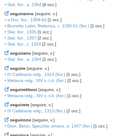
• Stat. fior., a. 1364
[4 occ.]
seguiranno
[seguire, v.]
• a Doc. fior., 1359-63
[1 occ.]
• Brunetto Latini, Rettorica, c. 1260-61 (fior.)
[1 occ.]
• Stat. fior., 1335
[1 occ.]
• Stat. fior., 1357
[2 occ.]
• Stat. fior., c. 1324
[2 occ.]
seguirano
[seguire, v.]
• Stat. fior., a. 1364
[1 occ.]
seguire
[seguire, v.]
• IV Catilinaria volg., 1313 (fior.)
[1 occ.]
• Metaura volg., XIV s.-t.d. (fior.)
[2 occ.]
seguirebbesi
[seguire, v.]
• Metaura volg., XIV s.-t.d. (fior.)
[1 occ.]
seguirete
[seguire, v.]
• IV Catilinaria volg., 1313 (fior.)
[2 occ.]
seguirono
[seguire, v.]
• Dom. Benzi, Specchio umano, a. 1347 (fior.)
[1 occ.]
seguisca
[seguire, v.]