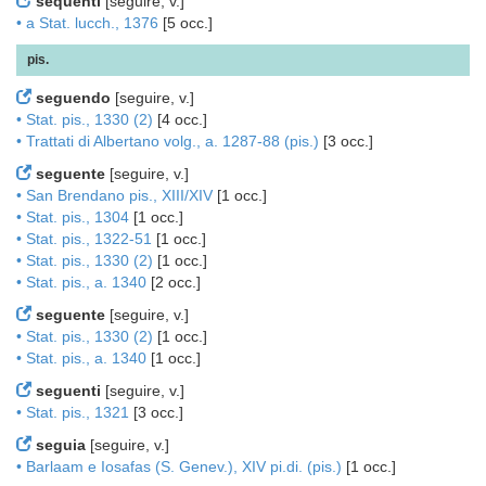
sequenti
[seguire, v.]
• a Stat. lucch., 1376
[5 occ.]
pis.
seguendo
[seguire, v.]
• Stat. pis., 1330 (2)
[4 occ.]
• Trattati di Albertano volg., a. 1287-88 (pis.)
[3 occ.]
seguente
[seguire, v.]
• San Brendano pis., XIII/XIV
[1 occ.]
• Stat. pis., 1304
[1 occ.]
• Stat. pis., 1322-51
[1 occ.]
• Stat. pis., 1330 (2)
[1 occ.]
• Stat. pis., a. 1340
[2 occ.]
seguente
[seguire, v.]
• Stat. pis., 1330 (2)
[1 occ.]
• Stat. pis., a. 1340
[1 occ.]
seguenti
[seguire, v.]
• Stat. pis., 1321
[3 occ.]
seguia
[seguire, v.]
• Barlaam e Iosafas (S. Genev.), XIV pi.di. (pis.)
[1 occ.]