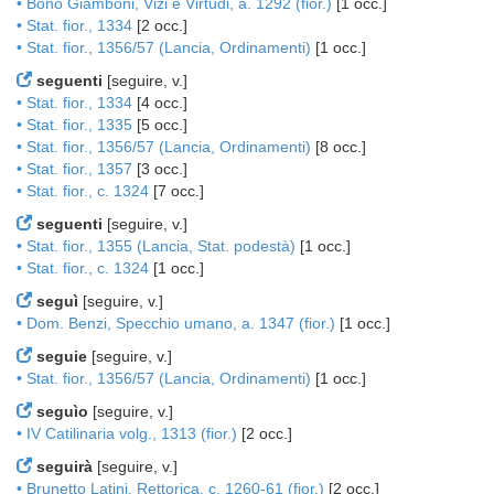
• Bono Giamboni, Vizi e Virtudi, a. 1292 (fior.)
[1 occ.]
• Stat. fior., 1334
[2 occ.]
• Stat. fior., 1356/57 (Lancia, Ordinamenti)
[1 occ.]
seguenti
[seguire, v.]
• Stat. fior., 1334
[4 occ.]
• Stat. fior., 1335
[5 occ.]
• Stat. fior., 1356/57 (Lancia, Ordinamenti)
[8 occ.]
• Stat. fior., 1357
[3 occ.]
• Stat. fior., c. 1324
[7 occ.]
seguenti
[seguire, v.]
• Stat. fior., 1355 (Lancia, Stat. podestà)
[1 occ.]
• Stat. fior., c. 1324
[1 occ.]
seguì
[seguire, v.]
• Dom. Benzi, Specchio umano, a. 1347 (fior.)
[1 occ.]
seguie
[seguire, v.]
• Stat. fior., 1356/57 (Lancia, Ordinamenti)
[1 occ.]
seguìo
[seguire, v.]
• IV Catilinaria volg., 1313 (fior.)
[2 occ.]
seguirà
[seguire, v.]
• Brunetto Latini, Rettorica, c. 1260-61 (fior.)
[2 occ.]