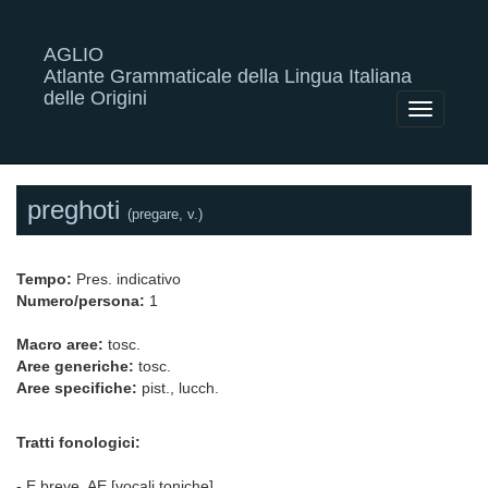
AGLIO
Atlante Grammaticale della Lingua Italiana
delle Origini
Toggle
navigatio
preghoti
(pregare, v.)
Tempo:
Pres. indicativo
Numero/persona:
1
Macro aree:
tosc.
Aree generiche:
tosc.
Aree specifiche:
pist., lucch.
Tratti fonologici:
- E breve, AE [vocali toniche]