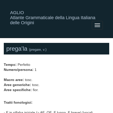
AGLIO
Atlante Grammaticale della Lingua Italiana
delle Origini
Toggle
navigatio
prega'la
(pregare, v.)
Tempo:
Perfetto
Numero/persona:
1
Macro aree:
tosc.
Aree generiche:
tosc.
Aree specifiche:
fior.
Tratti fonologici:
- E in sillaba iniziale (= AE, OE, E lunga, E breve) [vocali