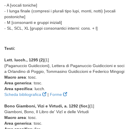
- A [vocali toniche]
- I lunga finale (compresi i plurali tipo lupi, monti, notti) [vocali
postoniche]
- M [consonanti e gruppi iniziali]
- SL, SCL, XL [gruppi consonantici interni: cons. + l]
Testi:
Lett. lucch., 1295 (2)
[1]
{Paganuccio Guidiccioni}, Lettera di Paganuccio Guidiccioni e soci
a Orlandino di Poggio, Tommasino Guidiccioni e Federico Mingogi
Macro area
: tosc.
Area generica
: tosc.
Area specifica
: lucch.
Scheda bibliografica
|
Forme
Bono Giamboni, Vizi e Virtudi, a. 1292 (fior.)
[1]
Giamboni, Bono, Il Libro de' Vizî e delle Virtudi
Macro area
: tosc.
Area generica
: tosc.