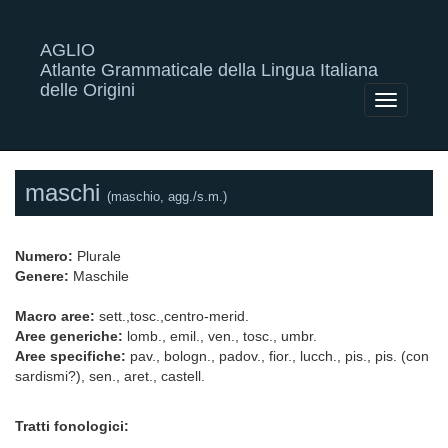
AGLIO
Atlante Grammaticale della Lingua Italiana
delle Origini
Toggle
navigatio
maschi
(maschio, agg./s.m.)
Numero:
Plurale
Genere:
Maschile
Macro aree:
sett.,tosc.,centro-merid.
Aree generiche:
lomb., emil., ven., tosc., umbr.
Aree specifiche:
pav., bologn., padov., fior., lucch., pis., pis. (con
sardismi?), sen., aret., castell.
Tratti fonologici: