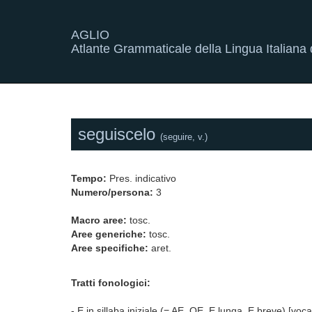
AGLIO
Atlante Grammaticale della Lingua Italiana d
seguiscelo
(seguire, v.)
Tempo:
Pres. indicativo
Numero/persona:
3
Macro aree:
tosc.
Aree generiche:
tosc.
Aree specifiche:
aret.
Tratti fonologici:
- E in sillaba iniziale (= AE, OE, E lunga, E breve) [voca