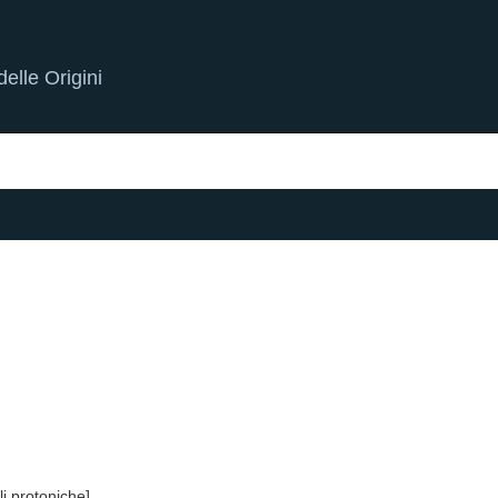
elle Origini
li protoniche]