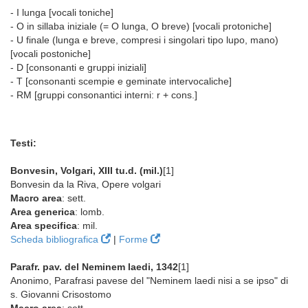
- I lunga [vocali toniche]
- O in sillaba iniziale (= O lunga, O breve) [vocali protoniche]
- U finale (lunga e breve, compresi i singolari tipo lupo, mano)
[vocali postoniche]
- D [consonanti e gruppi iniziali]
- T [consonanti scempie e geminate intervocaliche]
- RM [gruppi consonantici interni: r + cons.]
Testi:
Bonvesin, Volgari, XIII tu.d. (mil.)
[1]
Bonvesin da la Riva, Opere volgari
Macro area
: sett.
Area generica
: lomb.
Area specifica
: mil.
Scheda bibliografica
|
Forme
Parafr. pav. del Neminem laedi, 1342
[1]
Anonimo, Parafrasi pavese del "Neminem laedi nisi a se ipso" di
s. Giovanni Crisostomo