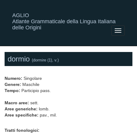
AGLIO
Atlante Grammaticale della Lingua Italiana
delle Origini
Toggle
navigatio
dormio
(dormire (1), v.)
Numero:
Singolare
Genere:
Maschile
Tempo:
Participio pass.
Macro aree:
sett.
Aree generiche:
lomb.
Aree specifiche:
pav., mil.
Tratti fonologici: