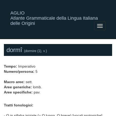
AGLIO
Atlante Grammaticale della Lingua Italiana
delle Origini
Toggle
navigatio
dormî
(dormire (1), v.)
Tempo:
Imperativo
Numero/persona:
5
Macro aree:
sett.
Aree generiche:
lomb.
Aree specifiche:
pav.
Tratti fonologici:
- O in sillaba iniziale (= O lunga, O breve) [vocali protoniche]