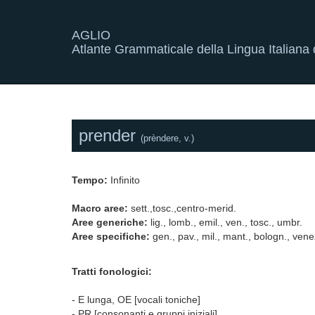
AGLIO
Atlante Grammaticale della Lingua Italiana d
prender
(prèndere, v.)
Tempo:
Infinito
Macro aree:
sett.,tosc.,centro-merid.
Aree generiche:
lig., lomb., emil., ven., tosc., umbr.
Aree specifiche:
gen., pav., mil., mant., bologn., venez
Tratti fonologici:
- E lunga, OE [vocali toniche]
- PR [consonanti e gruppi iniziali]