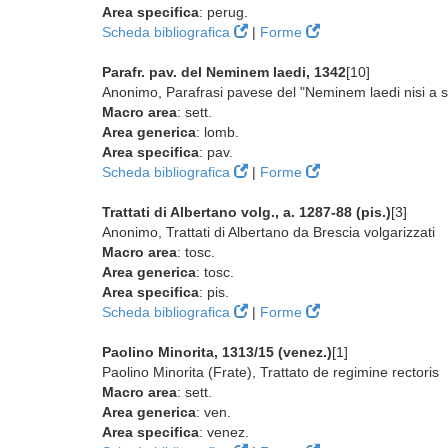
Area specifica
: perug.
Scheda bibliografica
|
Forme
Parafr. pav. del Neminem laedi, 1342
[10]
Anonimo, Parafrasi pavese del "Neminem laedi nisi a s
Macro area
: sett.
Area generica
: lomb.
Area specifica
: pav.
Scheda bibliografica
|
Forme
Trattati di Albertano volg., a. 1287-88 (pis.)
[3]
Anonimo, Trattati di Albertano da Brescia volgarizzati
Macro area
: tosc.
Area generica
: tosc.
Area specifica
: pis.
Scheda bibliografica
|
Forme
Paolino Minorita, 1313/15 (venez.)
[1]
Paolino Minorita (Frate), Trattato de regimine rectoris
Macro area
: sett.
Area generica
: ven.
Area specifica
: venez.