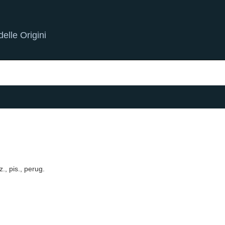
elle Origini
., pis., perug.