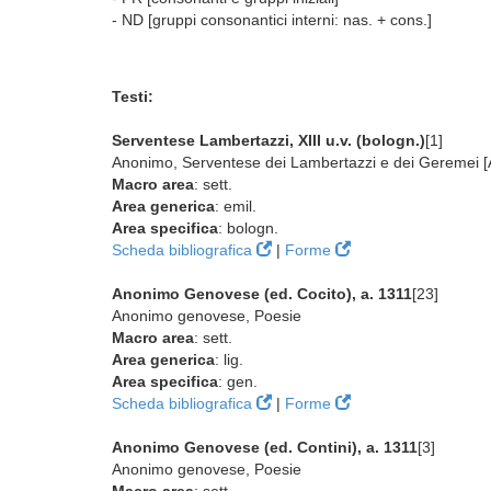
- ND [gruppi consonantici interni: nas. + cons.]
Testi:
Serventese Lambertazzi, XIII u.v. (bologn.)
[1]
Anonimo, Serventese dei Lambertazzi e dei Geremei [Al
Macro area
: sett.
Area generica
: emil.
Area specifica
: bologn.
Scheda bibliografica
|
Forme
Anonimo Genovese (ed. Cocito), a. 1311
[23]
Anonimo genovese, Poesie
Macro area
: sett.
Area generica
: lig.
Area specifica
: gen.
Scheda bibliografica
|
Forme
Anonimo Genovese (ed. Contini), a. 1311
[3]
Anonimo genovese, Poesie