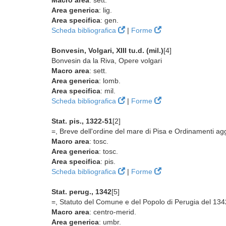
Macro area
: sett.
Area generica
: lig.
Area specifica
: gen.
Scheda bibliografica
|
Forme
Bonvesin, Volgari, XIII tu.d. (mil.)
[4]
Bonvesin da la Riva, Opere volgari
Macro area
: sett.
Area generica
: lomb.
Area specifica
: mil.
Scheda bibliografica
|
Forme
Stat. pis., 1322-51
[2]
=, Breve dell'ordine del mare di Pisa e Ordinamenti agg
Macro area
: tosc.
Area generica
: tosc.
Area specifica
: pis.
Scheda bibliografica
|
Forme
Stat. perug., 1342
[5]
=, Statuto del Comune e del Popolo di Perugia del 134
Macro area
: centro-merid.
Area generica
: umbr.