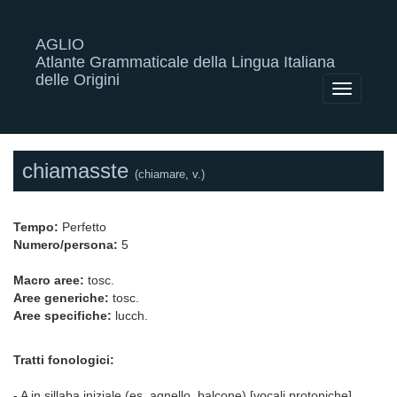
AGLIO
Atlante Grammaticale della Lingua Italiana
delle Origini
Toggle
navigatio
chiamasste
(chiamare, v.)
Tempo:
Perfetto
Numero/persona:
5
Macro aree:
tosc.
Aree generiche:
tosc.
Aree specifiche:
lucch.
Tratti fonologici:
- A in sillaba iniziale (es. agnello, balcone) [vocali protoniche]