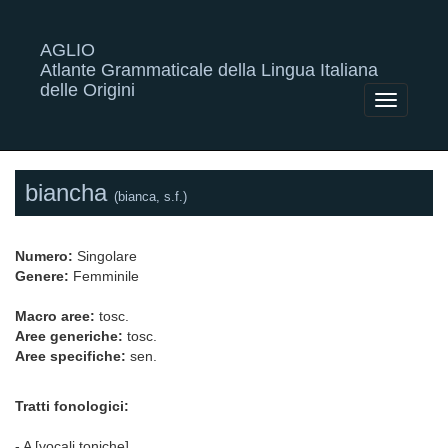
AGLIO
Atlante Grammaticale della Lingua Italiana
delle Origini
Toggle
navigatio
biancha
(bianca, s.f.)
Numero:
Singolare
Genere:
Femminile
Macro aree:
tosc.
Aree generiche:
tosc.
Aree specifiche:
sen.
Tratti fonologici:
- A [vocali toniche]