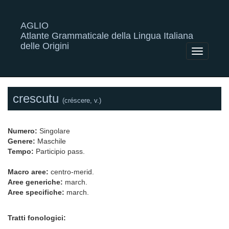
AGLIO
Atlante Grammaticale della Lingua Italiana
delle Origini
Toggle
navigatio
crescutu
(créscere, v.)
Numero:
Singolare
Genere:
Maschile
Tempo:
Participio pass.
Macro aree:
centro-merid.
Aree generiche:
march.
Aree specifiche:
march.
Tratti fonologici: