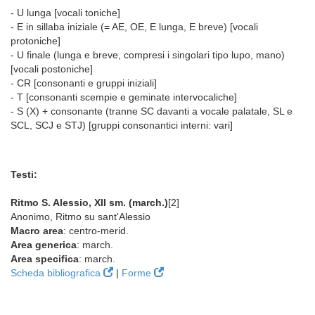
- U lunga [vocali toniche]
- E in sillaba iniziale (= AE, OE, E lunga, E breve) [vocali
protoniche]
- U finale (lunga e breve, compresi i singolari tipo lupo, mano)
[vocali postoniche]
- CR [consonanti e gruppi iniziali]
- T [consonanti scempie e geminate intervocaliche]
- S (X) + consonante (tranne SC davanti a vocale palatale, SL e
SCL, SCJ e STJ) [gruppi consonantici interni: vari]
Testi:
Ritmo S. Alessio, XII sm. (march.)
[2]
Anonimo, Ritmo su sant'Alessio
Macro area
: centro-merid.
Area generica
: march.
Area specifica
: march.
Scheda bibliografica
|
Forme