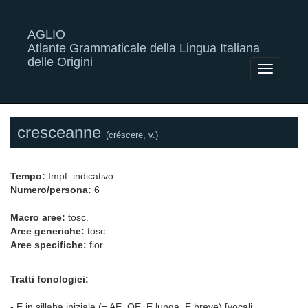
AGLIO
Atlante Grammaticale della Lingua Italiana
delle Origini
Toggle
navigatio
cresceanne
(créscere, v.)
Tempo:
Impf. indicativo
Numero/persona:
6
Macro aree:
tosc.
Aree generiche:
tosc.
Aree specifiche:
fior.
Tratti fonologici:
- E in sillaba iniziale (= AE, OE, E lunga, E breve) [vocali