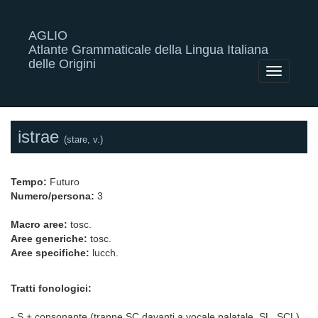
AGLIO
Atlante Grammaticale della Lingua Italiana
delle Origini
Toggle
navigatio
istrae
(stare, v.)
Tempo:
Futuro
Numero/persona:
3
Macro aree:
tosc.
Aree generiche:
tosc.
Aree specifiche:
lucch.
Tratti fonologici:
- S + consonante (tranne SC davanti a vocale palatale, SL, SCL)