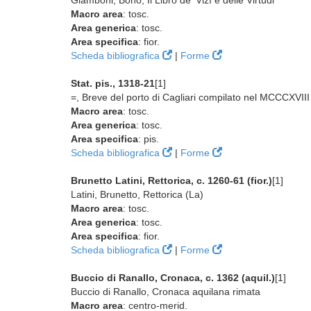
Giamboni, Bono, Il Libro de' Vizî e delle Virtudi
Macro area
: tosc.
Area generica
: tosc.
Area specifica
: fior.
Scheda bibliografica
|
Forme
Stat. pis., 1318-21
[1]
=, Breve del porto di Cagliari compilato nel MCCCXVIII
Macro area
: tosc.
Area generica
: tosc.
Area specifica
: pis.
Scheda bibliografica
|
Forme
Brunetto Latini, Rettorica, c. 1260-61 (fior.)
[1]
Latini, Brunetto, Rettorica (La)
Macro area
: tosc.
Area generica
: tosc.
Area specifica
: fior.
Scheda bibliografica
|
Forme
Buccio di Ranallo, Cronaca, c. 1362 (aquil.)
[1]
Buccio di Ranallo, Cronaca aquilana rimata
Macro area
: centro-merid.