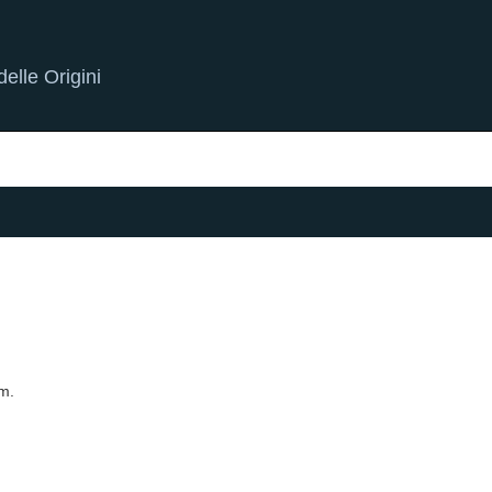
elle Origini
rm.