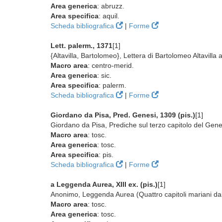
Area generica
: abruzz.
Area specifica
: aquil.
Scheda bibliografica
|
Forme
Lett. palerm., 1371
[1]
{Altavilla, Bartolomeo}, Lettera di Bartolomeo Altavilla 
Macro area
: centro-merid.
Area generica
: sic.
Area specifica
: palerm.
Scheda bibliografica
|
Forme
Giordano da Pisa, Pred. Genesi, 1309 (pis.)
[1]
Giordano da Pisa, Prediche sul terzo capitolo del Gene
Macro area
: tosc.
Area generica
: tosc.
Area specifica
: pis.
Scheda bibliografica
|
Forme
a Leggenda Aurea, XIII ex. (pis.)
[1]
Anonimo, Leggenda Aurea (Quattro capitoli mariani dal
Macro area
: tosc.
Area generica
: tosc.