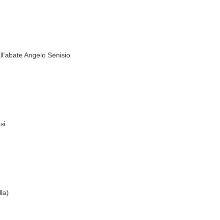
all'abate Angelo Senisio
si
la)