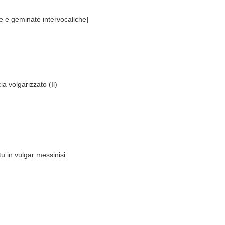
e e geminate intervocaliche]
a volgarizzato (Il)
u in vulgar messinisi