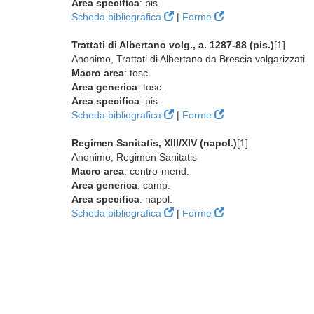
Area specifica
: pis.
Scheda bibliografica
|
Forme
Trattati di Albertano volg., a. 1287-88 (pis.)
[1]
Anonimo, Trattati di Albertano da Brescia volgarizzati
Macro area
: tosc.
Area generica
: tosc.
Area specifica
: pis.
Scheda bibliografica
|
Forme
Regimen Sanitatis, XIII/XIV (napol.)
[1]
Anonimo, Regimen Sanitatis
Macro area
: centro-merid.
Area generica
: camp.
Area specifica
: napol.
Scheda bibliografica
|
Forme