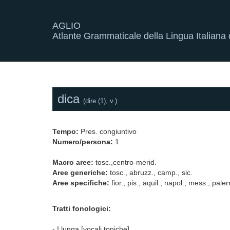
AGLIO
Atlante Grammaticale della Lingua Italiana d
dica
(dire (1), v.)
Tempo:
Pres. congiuntivo
Numero/persona:
1
Macro aree:
tosc.,centro-merid.
Aree generiche:
tosc., abruzz., camp., sic.
Aree specifiche:
fior., pis., aquil., napol., mess., pale
Tratti fonologici:
- I lunga [vocali toniche]