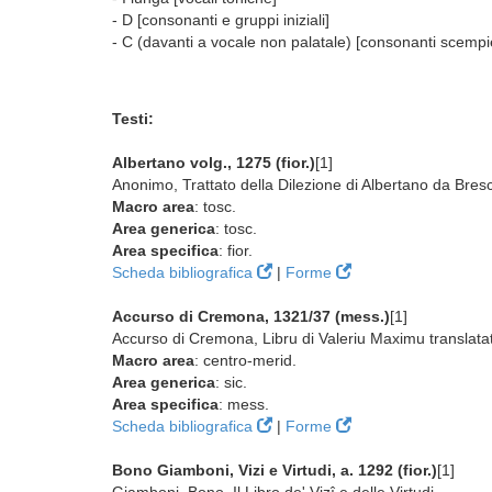
- D [consonanti e gruppi iniziali]
- C (davanti a vocale non palatale) [consonanti scempi
Testi:
Albertano volg., 1275 (fior.)
[1]
Anonimo, Trattato della Dilezione di Albertano da Bresci
Macro area
: tosc.
Area generica
: tosc.
Area specifica
: fior.
Scheda bibliografica
|
Forme
Accurso di Cremona, 1321/37 (mess.)
[1]
Accurso di Cremona, Libru di Valeriu Maximu translatat
Macro area
: centro-merid.
Area generica
: sic.
Area specifica
: mess.
Scheda bibliografica
|
Forme
Bono Giamboni, Vizi e Virtudi, a. 1292 (fior.)
[1]