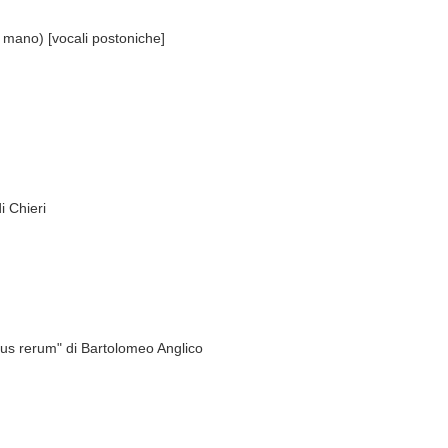
o, mano) [vocali postoniche]
i Chieri
bus rerum" di Bartolomeo Anglico