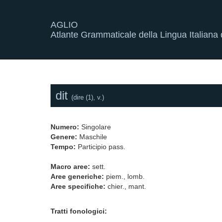
AGLIO
Atlante Grammaticale della Lingua Italiana d
dit
(dire (1), v.)
Numero:
Singolare
Genere:
Maschile
Tempo:
Participio pass.
Macro aree:
sett.
Aree generiche:
piem., lomb.
Aree specifiche:
chier., mant.
Tratti fonologici: