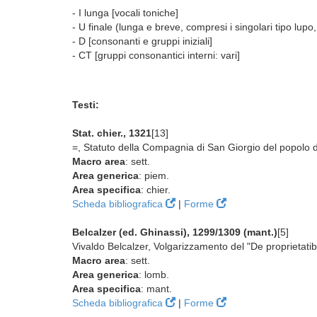
- I lunga [vocali toniche]
- U finale (lunga e breve, compresi i singolari tipo lup
- D [consonanti e gruppi iniziali]
- CT [gruppi consonantici interni: vari]
Testi:
Stat. chier., 1321
[13]
=, Statuto della Compagnia di San Giorgio del popolo d
Macro area
: sett.
Area generica
: piem.
Area specifica
: chier.
Scheda bibliografica
|
Forme
Belcalzer (ed. Ghinassi), 1299/1309 (mant.)
[5]
Vivaldo Belcalzer, Volgarizzamento del "De proprietati
Macro area
: sett.
Area generica
: lomb.
Area specifica
: mant.
Scheda bibliografica
|
Forme