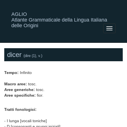
AGLIO
Atlante Grammaticale della Lingua Italiana
delle Origini
Toggle
navigatio
dicer
(dire (1), v.)
Tempo:
Infinito
Macro aree:
tosc.
Aree generiche:
tosc.
Aree specifiche:
fior.
Tratti fonologici:
- I lunga [vocali toniche]
- D [consonanti e gruppi iniziali]