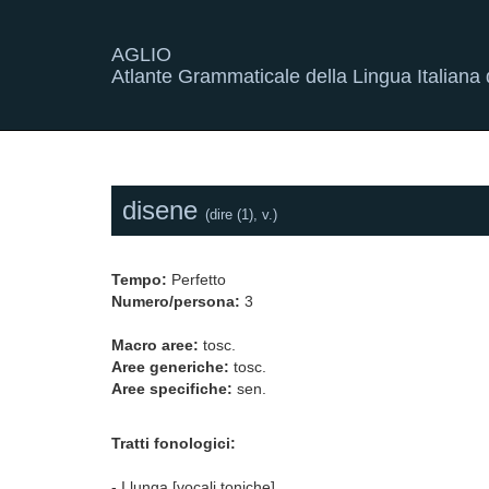
AGLIO
Atlante Grammaticale della Lingua Italiana d
disene
(dire (1), v.)
Tempo:
Perfetto
Numero/persona:
3
Macro aree:
tosc.
Aree generiche:
tosc.
Aree specifiche:
sen.
Tratti fonologici:
- I lunga [vocali toniche]