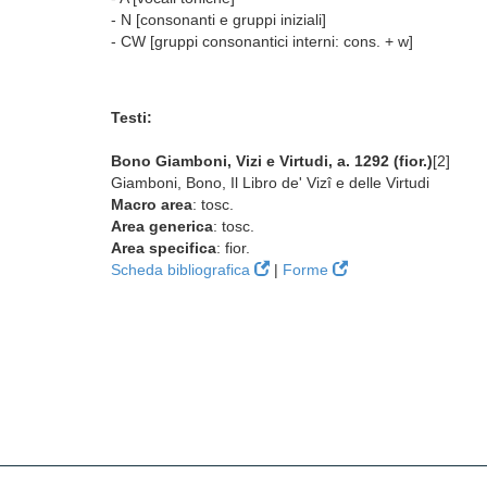
- N [consonanti e gruppi iniziali]
- CW [gruppi consonantici interni: cons. + w]
Testi:
Bono Giamboni, Vizi e Virtudi, a. 1292 (fior.)
[2]
Giamboni, Bono, Il Libro de' Vizî e delle Virtudi
Macro area
: tosc.
Area generica
: tosc.
Area specifica
: fior.
Scheda bibliografica
|
Forme