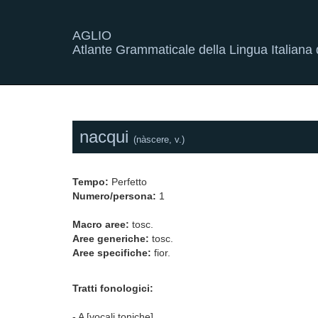
AGLIO
Atlante Grammaticale della Lingua Italiana d
nacqui
(nàscere, v.)
Tempo:
Perfetto
Numero/persona:
1
Macro aree:
tosc.
Aree generiche:
tosc.
Aree specifiche:
fior.
Tratti fonologici:
- A [vocali toniche]