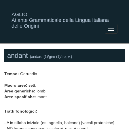
AGLIO
Atlante Grammaticale della Lingua Italiana
delle Origini
Toggle
navigatio
andant
(andare (1)/gire (1)/ire, v.)
Tempo:
Gerundio
Macro aree:
sett.
Aree generiche:
lomb.
Aree specifiche:
mant.
Tratti fonologici:
- A in sillaba iniziale (es. agnello, balcone) [vocali protoniche]
- ND [gruppi consonantici interni: nas. + cons.]