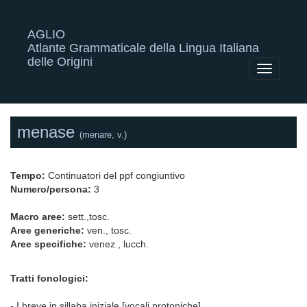
AGLIO
Atlante Grammaticale della Lingua Italiana
delle Origini
Toggle
navigatio
menase
(menare, v.)
Tempo:
Continuatori del ppf congiuntivo
Numero/persona:
3
Macro aree:
sett.,tosc.
Aree generiche:
ven., tosc.
Aree specifiche:
venez., lucch.
Tratti fonologici:
- I breve in sillaba iniziale [vocali protoniche]