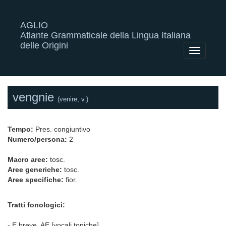
AGLIO
Atlante Grammaticale della Lingua Italiana
delle Origini
Toggle
navigatio
vengnie
(venire, v.)
Tempo:
Pres. congiuntivo
Numero/persona:
2
Macro aree:
tosc.
Aree generiche:
tosc.
Aree specifiche:
fior.
Tratti fonologici:
- E breve, AE [vocali toniche]