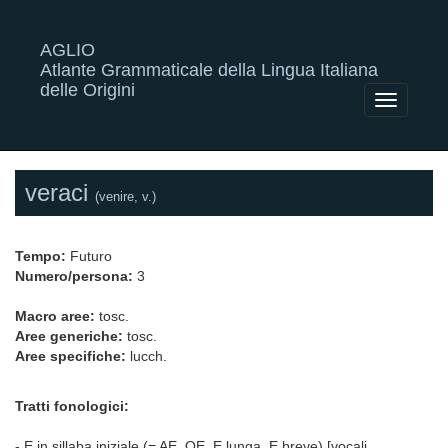
AGLIO
Atlante Grammaticale della Lingua Italiana
delle Origini
Toggle
navigatio
veraci
(venire, v.)
Tempo:
Futuro
Numero/persona:
3
Macro aree:
tosc.
Aree generiche:
tosc.
Aree specifiche:
lucch.
Tratti fonologici:
- E in sillaba iniziale (= AE, OE, E lunga, E breve) [vocali