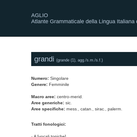
AGLIO
Atlante Grammaticale della Lingua Italiana d
grandi
(grande (1), agg./s.m./s.f.)
Numero:
Singolare
Genere:
Femminile
Macro aree:
centro-merid.
Aree generiche:
sic.
Aree specifiche:
mess., catan., sirac., palerm.
Tratti fonologici:
- A [vocali toniche]