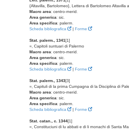
Lett. palerm., 1371
[1]
{Altavilla, Bartolomeo}, Lettera di Bartolomeo Altavilla 
Macro area
: centro-merid.
Area generica
: sic.
Area specifica
: palerm.
Scheda bibliografica
|
Forme
Stat. palerm., 1341
[1]
=, Capitoli suntuari di Palermo
Macro area
: centro-merid.
Area generica
: sic.
Area specifica
: palerm.
Scheda bibliografica
|
Forme
Stat. palerm., 1343
[3]
=, Capituli di la prima Cumpagna di la Disciplina di Pal
Macro area
: centro-merid.
Area generica
: sic.
Area specifica
: palerm.
Scheda bibliografica
|
Forme
Stat. catan., c. 1344
[1]
=, Constituciuni di lu abbati e di li monachi di Santa Ma