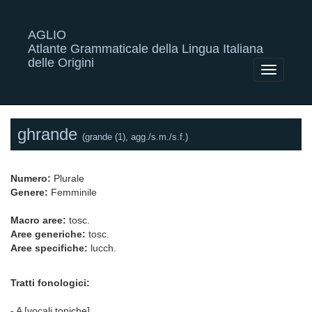
AGLIO
Atlante Grammaticale della Lingua Italiana
delle Origini
Toggle
navigatio
ghrande
(grande (1), agg./s.m./s.f.)
Numero:
Plurale
Genere:
Femminile
Macro aree:
tosc.
Aree generiche:
tosc.
Aree specifiche:
lucch.
Tratti fonologici:
- A [vocali toniche]