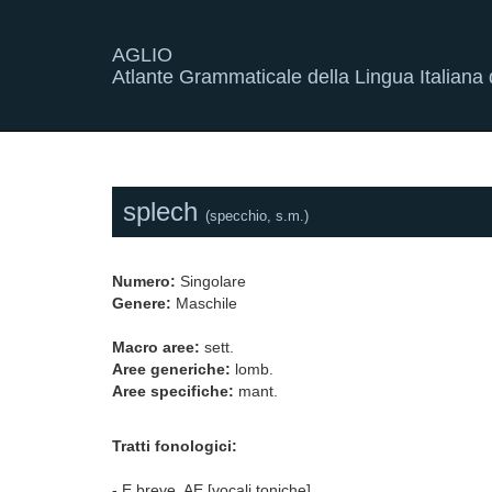
AGLIO
Atlante Grammaticale della Lingua Italiana d
splech
(specchio, s.m.)
Numero:
Singolare
Genere:
Maschile
Macro aree:
sett.
Aree generiche:
lomb.
Aree specifiche:
mant.
Tratti fonologici:
- E breve, AE [vocali toniche]