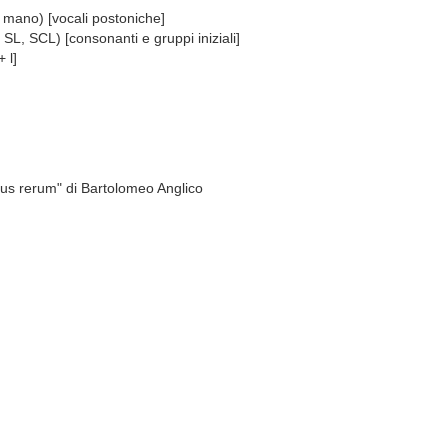
o, mano) [vocali postoniche]
SL, SCL) [consonanti e gruppi iniziali]
 l]
bus rerum" di Bartolomeo Anglico