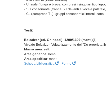
- U finale (lunga e breve, compresi i singolari tipo lup
- S + consonante (tranne SC davanti a vocale palatale, 
- CL (compreso TL) [gruppi consonantici interni: cons. +
Testi:
Belcalzer (ed. Ghinassi), 1299/1309 (mant.)
[1]
Vivaldo Belcalzer, Volgarizzamento del "De proprietati
Macro area
: sett.
Area generica
: lomb.
Area specifica
: mant.
Scheda bibliografica
|
Forme