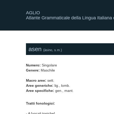
AGLIO
Atlante Grammaticale della Lingua Italiana d
asen
(àsino, s.m.)
Numero:
Singolare
Genere:
Maschile
Macro aree:
sett.
Aree generiche:
lig., lomb.
Aree specifiche:
gen., mant.
Tratti fonologici:
- A [vocali toniche]