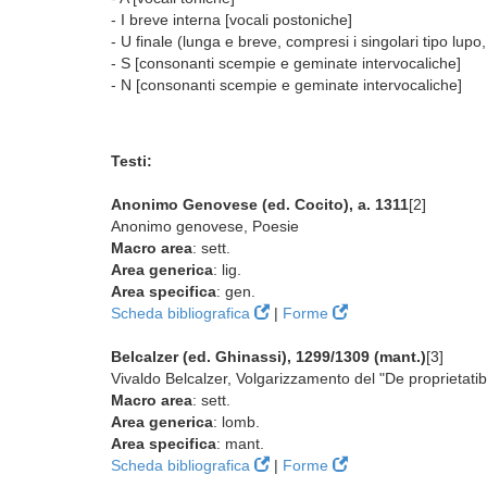
- I breve interna [vocali postoniche]
- U finale (lunga e breve, compresi i singolari tipo lup
- S [consonanti scempie e geminate intervocaliche]
- N [consonanti scempie e geminate intervocaliche]
Testi:
Anonimo Genovese (ed. Cocito), a. 1311
[2]
Anonimo genovese, Poesie
Macro area
: sett.
Area generica
: lig.
Area specifica
: gen.
Scheda bibliografica
|
Forme
Belcalzer (ed. Ghinassi), 1299/1309 (mant.)
[3]
Vivaldo Belcalzer, Volgarizzamento del "De proprietati
Macro area
: sett.
Area generica
: lomb.
Area specifica
: mant.
Scheda bibliografica
|
Forme