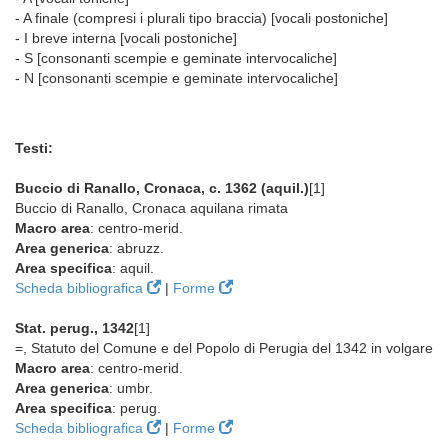
- A finale (compresi i plurali tipo braccia) [vocali postoniche]
- I breve interna [vocali postoniche]
- S [consonanti scempie e geminate intervocaliche]
- N [consonanti scempie e geminate intervocaliche]
Testi:
Buccio di Ranallo, Cronaca, c. 1362 (aquil.)
[1]
Buccio di Ranallo, Cronaca aquilana rimata
Macro area
: centro-merid.
Area generica
: abruzz.
Area specifica
: aquil.
Scheda bibliografica
|
Forme
Stat. perug., 1342
[1]
=, Statuto del Comune e del Popolo di Perugia del 1342 in volgare
Macro area
: centro-merid.
Area generica
: umbr.
Area specifica
: perug.
Scheda bibliografica
|
Forme