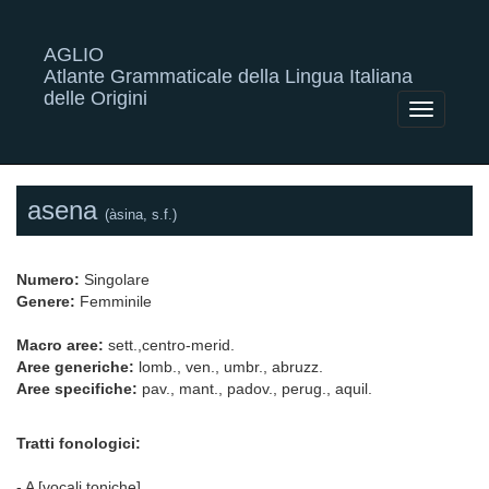
AGLIO
Atlante Grammaticale della Lingua Italiana
delle Origini
Toggle
navigatio
asena
(àsina, s.f.)
Numero:
Singolare
Genere:
Femminile
Macro aree:
sett.,centro-merid.
Aree generiche:
lomb., ven., umbr., abruzz.
Aree specifiche:
pav., mant., padov., perug., aquil.
Tratti fonologici:
- A [vocali toniche]