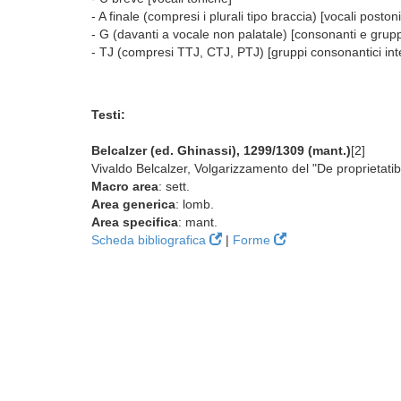
- A finale (compresi i plurali tipo braccia) [vocali poston
- G (davanti a vocale non palatale) [consonanti e gruppi 
- TJ (compresi TTJ, CTJ, PTJ) [gruppi consonantici inter
Testi:
Belcalzer (ed. Ghinassi), 1299/1309 (mant.)
[2]
Vivaldo Belcalzer, Volgarizzamento del "De proprietati
Macro area
: sett.
Area generica
: lomb.
Area specifica
: mant.
Scheda bibliografica
|
Forme