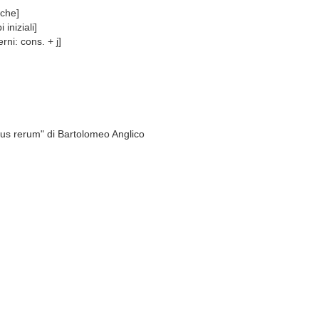
iche]
iniziali]
ni: cons. + j]
bus rerum" di Bartolomeo Anglico