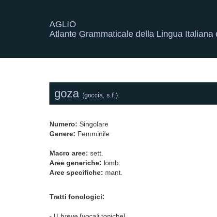
AGLIO
Atlante Grammaticale della Lingua Italiana d
goza
(goccia, s.f.)
Numero:
Singolare
Genere:
Femminile
Macro aree:
sett.
Aree generiche:
lomb.
Aree specifiche:
mant.
Tratti fonologici:
- U breve [vocali toniche]