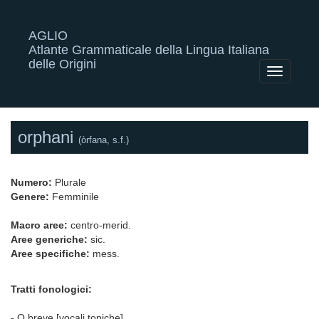
AGLIO
Atlante Grammaticale della Lingua Italiana
delle Origini
Toggle
navigatio
orphani
(òrfana, s.f.)
Numero:
Plurale
Genere:
Femminile
Macro aree:
centro-merid.
Aree generiche:
sic.
Aree specifiche:
mess.
Tratti fonologici:
- O breve [vocali toniche]