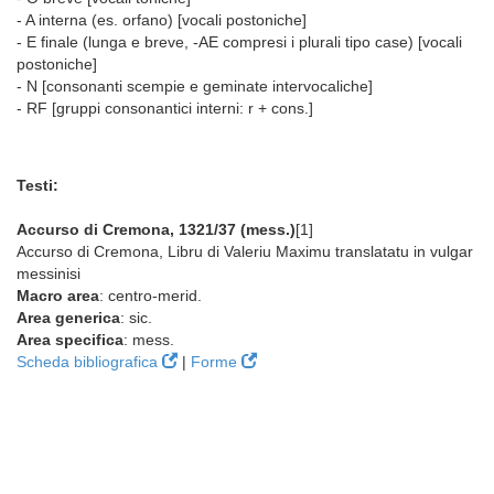
- A interna (es. orfano) [vocali postoniche]
- E finale (lunga e breve, -AE compresi i plurali tipo case) [vocali
postoniche]
- N [consonanti scempie e geminate intervocaliche]
- RF [gruppi consonantici interni: r + cons.]
Testi:
Accurso di Cremona, 1321/37 (mess.)
[1]
Accurso di Cremona, Libru di Valeriu Maximu translatatu in vulgar
messinisi
Macro area
: centro-merid.
Area generica
: sic.
Area specifica
: mess.
Scheda bibliografica
|
Forme