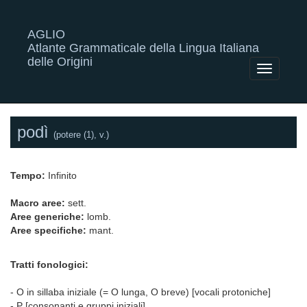
AGLIO
Atlante Grammaticale della Lingua Italiana
delle Origini
Toggle
navigatio
podì
(potere (1), v.)
Tempo:
Infinito
Macro aree:
sett.
Aree generiche:
lomb.
Aree specifiche:
mant.
Tratti fonologici:
- O in sillaba iniziale (= O lunga, O breve) [vocali protoniche]
- P [consonanti e gruppi iniziali]